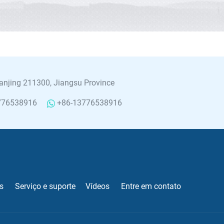
njing 211300, Jiangsu Province
776538916
+86-13776538916
s
Serviço e suporte
Vídeos
Entre em contato