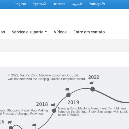
English
Русский
Deutsch
العربية
Português
ias
Serviço e suporte
Vídeos
Entre em contato