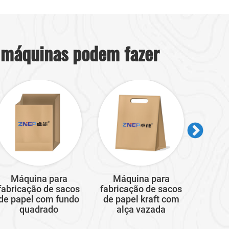
 máquinas podem fazer
Máquina para
Máquina para
Má
fabricação de sacos
fabricação de sacos
fabric
de papel com fundo
de papel kraft com
de pa
quadrado
alça vazada