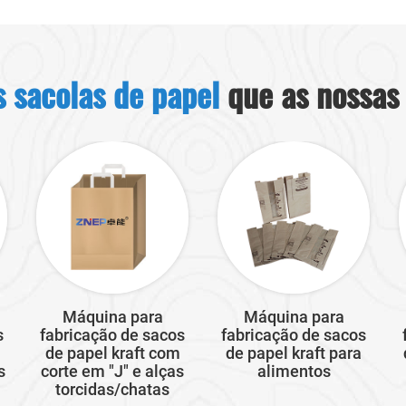
s sacolas de papel
que as nossas
Máquina para
Máquina para
s
fabricação de sacos
fabricação de sacos
de papel kraft com
de papel kraft para
s
corte em "J" e alças
alimentos
torcidas/chatas