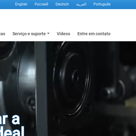
English
Русский
Deutsch
العربية
Português
ias
Serviço e suporte
Vídeos
Entre em contato
r a
deal