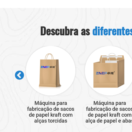
Descubra as
diferente
ara
Máquina para
Máquina para
e sacos
fabricação de sacos
fabricação de saco
ft com
de papel kraft com
de papel kraft com
tas
alças torcidas
alça de papel e aba
as