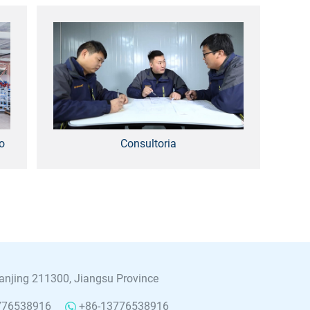
o
Consultoria
njing 211300, Jiangsu Province
776538916
+86-13776538916