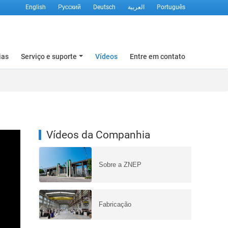
English
Русский
Deutsch
العربية
Português
ias
Serviço e suporte
Vídeos
Entre em contato
Vídeos da Companhia
Sobre a ZNEP
Fabricação