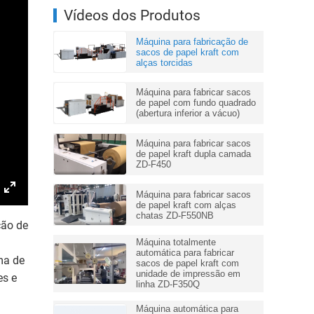
Vídeos dos Produtos
Máquina para fabricação de
sacos de papel kraft com
alças torcidas
Máquina para fabricar sacos
de papel com fundo quadrado
(abertura inferior a vácuo)
Máquina para fabricar sacos
de papel kraft dupla camada
ZD-F450
Máquina para fabricar sacos
Enter
de papel kraft com alças
chatas ZD-F550NB
fullscreen
ção de
Máquina totalmente
automática para fabricar
ema de
sacos de papel kraft com
unidade de impressão em
es e
linha ZD-F350Q
Máquina automática para