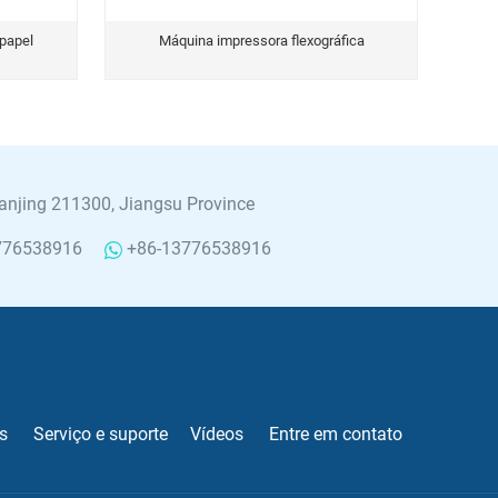
 papel
Máquina impressora flexográfica
njing 211300, Jiangsu Province
776538916
+86-13776538916
s
Serviço e suporte
Vídeos
Entre em contato