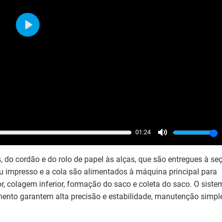
Play
01:24
Mute
 do cordão e do rolo de papel às alças, que são entregues à se
 impresso e a cola são alimentados à máquina principal para
ior, colagem inferior, formação do saco e coleta do saco. O sist
amento garantem alta precisão e estabilidade, manutenção simpl